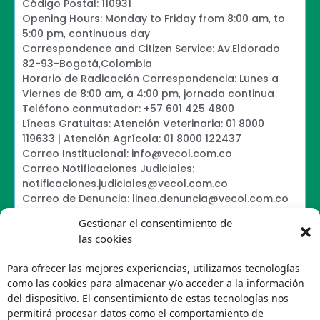
Código Postal: 110931
Opening Hours: Monday to Friday from 8:00 am, to
5:00 pm, continuous day
Correspondence and Citizen Service: Av.Eldorado
82-93-Bogotá,Colombia
Horario de Radicación Correspondencia: Lunes a
Viernes de 8:00 am, a 4:00 pm, jornada continua
Teléfono conmutador: +57 601 425 4800
Líneas Gratuitas: Atención Veterinaria: 01 8000
119633 | Atención Agrícola: 01 8000 122437
Correo Institucional: info@vecol.com.co
Correo Notificaciones Judiciales:
notificaciones.judiciales@vecol.com.co
Correo de Denuncia: linea.denuncia@vecol.com.co
Formulario para presentar denuncias PTEE y
Gestionar el consentimiento de
SAGRILAFT
las cookies
Política de Términos y Condiciones de Uso
Information Security Policy
Para ofrecer las mejores experiencias, utilizamos tecnologías
Política de Tratamiento de Datos Personales VECOL
como las cookies para almacenar y/o acceder a la información
S.A
del dispositivo. El consentimiento de estas tecnologías nos
Política de Derechos de Autor y Uso sobre los
permitirá procesar datos como el comportamiento de
Contenidos