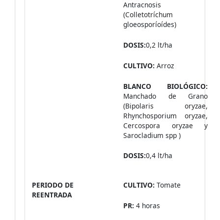
Antracnosis
(Colletotríchum
gloeosporíoídes)
DOSIS:
0,2 lt/ha
CULTIVO:
Arroz
BLANCO BIOLÓGICO:
Manchado de Grano
(Bipolaris oryzae,
Rhynchosporium oryzae,
Cercospora oryzae y
Sarocladium spp )
DOSIS:
0,4 lt/ha
PERIODO DE
CULTIVO:
Tomate
REENTRADA
PR:
4 horas