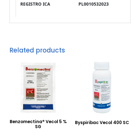
REGISTRO ICA
PL0010532023
Related products
Benzomectina® Vecol 5 %
Byspiribac Vecol 400 SC
SG