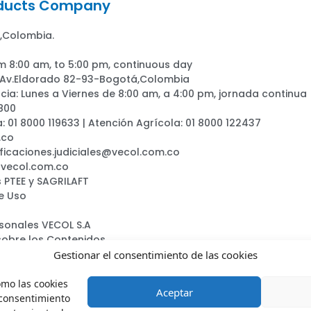
oducts Company
,Colombia.
m 8:00 am, to 5:00 pm, continuous day
: Av.Eldorado 82-93-Bogotá,Colombia
ia: Lunes a Viernes de 8:00 am, a 4:00 pm, jornada continua
800
a: 01 8000 119633 | Atención Agrícola: 01 8000 122437
.co
ificaciones.judiciales@vecol.com.co
@vecol.com.co
 PTEE y SAGRILAFT
e Uso
rsonales VECOL S.A
sobre los Contenidos
ca
Gestionar el consentimiento de las cookies
omo las cookies
Aceptar
 consentimiento