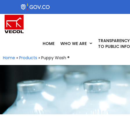
Skip
to
content
TRANSPARENCY
HOME
WHO WE ARE
TO PUBLIC INF
Home
»
Products
»
Puppy Wash ®