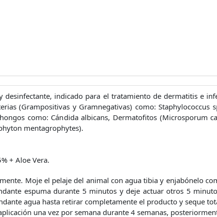
y desinfectante, indicado para el tratamiento de dermatitis e in
erias (Grampositivas y Gramnegativas) como: Staphylococcus sp
y hongos como: Cándida albicans, Dermatofitos (Microsporum c
phyton mentagrophytes).
5% + Aloe Vera.
mente. Moje el pelaje del animal con agua tibia y enjabónelo co
ndante espuma durante 5 minutos y deje actuar otros 5 minuto
dante agua hasta retirar completamente el producto y seque tot
aplicación una vez por semana durante 4 semanas, posteriorment