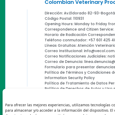
Colombian Veterinary Pr
Dirección: Av.Eldorado 82-93-Bogotá
Código Postal: 110931
Opening Hours: Monday to Friday fro
Correspondence and Citizen Service
Horario de Radicación Correspondenc
Teléfono conmutador: +57 601 425 4
Líneas Gratuitas: Atención Veterinari
Correo Institucional: info@vecol.com
Correo Notificaciones Judiciales: not
Correo de Denuncia: linea.denuncia
Formulario para presentar denuncias
Política de Términos y Condiciones d
Information Security Policy
Política de Tratamiento de Datos Pe
Política de Derechos de Autor y Uso 
Política Editorial de la Sede Electróni
Encuesta de usabilidad
Para ofrecer las mejores experiencias, utilizamos tecnologías c
para almacenar y/o acceder a la información del dispositivo. El