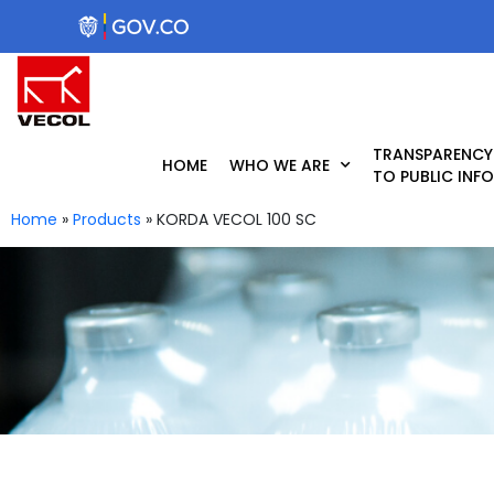
Skip
to
content
TRANSPARENCY
HOME
WHO WE ARE
TO PUBLIC INF
Home
»
Products
»
KORDA VECOL 100 SC