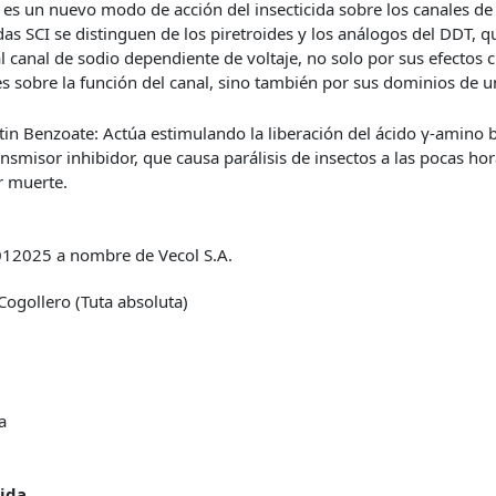
 es un nuevo modo de acción del insecticida sobre los canales de
idas SCI se distinguen de los piretroides y los análogos del DDT, 
al canal de sodio dependiente de voltaje, no solo por sus efectos
es sobre la función del canal, sino también por sus dominios de u
n Benzoate: Actúa estimulando la liberación del ácido γ-amino b
nsmisor inhibidor, que causa parálisis de insectos a las pocas hor
r muerte.
12025 a nombre de Vecol S.A.
ogollero (Tuta absoluta)
a
cida