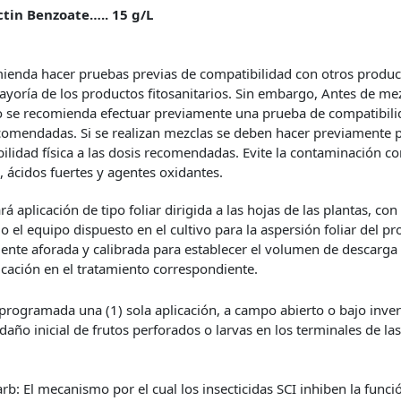
tin Benzoate…..
15 g/L
ienda hacer pruebas previas de compatibilidad con otros produc
ayoría de los productos fitosanitarios. Sin embargo, Antes de me
 se recomienda efectuar previamente una prueba de compatibilida
comendadas. Si se realizan mezclas se deben hacer previamente 
ilidad física a las dosis recomendadas. Evite la contaminación c
s, ácidos fuertes y agentes oxidantes.
ará aplicación de tipo foliar dirigida a las hojas de las plantas, c
 o el equipo dispuesto en el cultivo para la aspersión foliar del pr
nte aforada y calibrada para establecer el volumen de descarga
icación en el tratamiento correspondiente.
 programada una (1) sola aplicación, a campo abierto o bajo inv
daño inicial de frutos perforados o larvas en los terminales de las
rb: El mecanismo por el cual los insecticidas SCI inhiben la funci