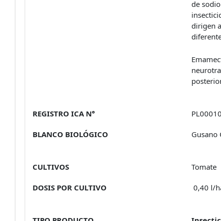
de sodio
insectic
dirigen 
diferent
Emamecti
neurotra
posterio
REGISTRO ICA N°
PL00010
BLANCO BIOLÓGICO
Gusano C
CULTIVOS
Tomate
DOSIS POR CULTIVO
0,40 l/h
TIPO PRODUCTO
Insecti