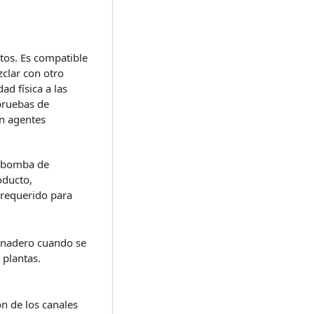
tos. Es compatible
zclar con otro
d física a las
pruebas de
on agentes
on bomba de
oducto,
 requerido para
ernadero cuando se
 plantas.
ón de los canales