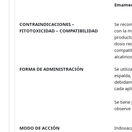
Emamec
CONTRAINDICACIONES –
Se recom
FITOTOXICIDAD – COMPATIBILIDAD
con la m
producto
dosis re
compatib
alcalino
FORMA DE ADMINISTRACIÓN
Se utiliz
espalda,
debidame
cada apl
Se tiene
observe 
MODO DE ACCIÓN
Indoxaca