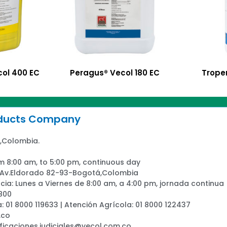
ol 400 EC
Peragus® Vecol 180 EC
Trope
oducts Company
,Colombia.
m 8:00 am, to 5:00 pm, continuous day
: Av.Eldorado 82-93-Bogotá,Colombia
ia: Lunes a Viernes de 8:00 am, a 4:00 pm, jornada continua
800
a: 01 8000 119633 | Atención Agrícola: 01 8000 122437
.co
ificaciones.judiciales@vecol.com.co