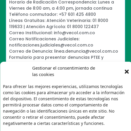
Horario de Radicación Correspondencia: Lunes a
Viernes de 8:00 am, a 4:00 pm, jornada continua
Teléfono conmutador: +57 601 425 4800
Líneas Gratuitas: Atención Veterinaria: 01 8000
119633 | Atención Agrícola: 01 8000 122437
Correo Institucional: info@vecol.com.co
Correo Notificaciones Judiciales:
notificaciones.judiciales@vecol.com.co
Correo de Denuncia: linea.denuncia@vecol.com.co
Formulario para presentar denuncias PTEE y
SAGRILAFT
Gestionar el consentimiento de
Política de Términos y Condiciones de Uso
las cookies
Information Security Policy
Política de Tratamiento de Datos Personales VECOL
Para ofrecer las mejores experiencias, utilizamos tecnologías
S.A
como las cookies para almacenar y/o acceder a la información
Política de Derechos de Autor y Uso sobre los
del dispositivo. El consentimiento de estas tecnologías nos
Contenidos
permitirá procesar datos como el comportamiento de
Política Editorial de la Sede Electrónica
navegación o las identificaciones únicas en este sitio. No
Encuesta de usabilidad
consentir o retirar el consentimiento, puede afectar
negativamente a ciertas características y funciones.