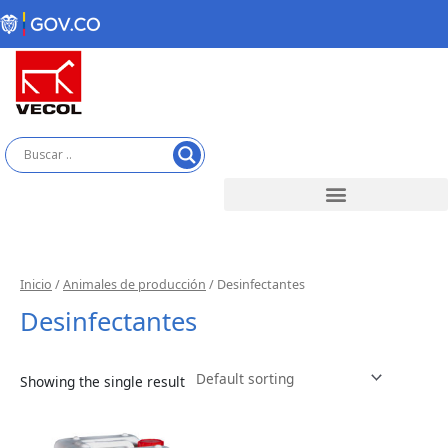
Skip
to
content
Inicio
/
Animales de producción
/ Desinfectantes
Desinfectantes
Showing the single result