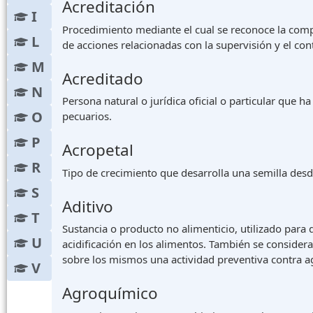
Acreditación
I
Procedimiento mediante el cual se reconoce la compet
L
de acciones relacionadas con la supervisión y el co
M
Acreditado
N
Persona natural o jurídica oficial o particular que h
O
pecuarios.
P
Acropetal
R
Tipo de crecimiento que desarrolla una semilla desd
S
Aditivo
T
Sustancia o producto no alimenticio, utilizado para 
U
acidificación en los alimentos. También se consider
sobre los mismos una actividad preventiva contra 
V
Agroquímico