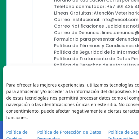
Horario de Radicación Correspondenc
Teléfono conmutador: +57 601 425 4
Líneas Gratuitas: Atención Veterinari
Correo Institucional: info@vecol.com
Correo Notificaciones Judiciales: not
Correo de Denuncia: linea.denuncia
Formulario para presentar denuncias
Política de Términos y Condiciones d
Política de Seguridad de la Informac
Política de Tratamiento de Datos Pe
Política de Derechos de Autor y Uso 
Política Editorial de la Sede Electróni
Encuesta de usabilidad
Para ofrecer las mejores experiencias, utilizamos tecnologías c
para almacenar y/o acceder a la información del dispositivo. El
de estas tecnologías nos permitirá procesar datos como el co
navegación o las identificaciones únicas en este sitio. No consent
Vecol
consentimiento, puede afectar negativamente a ciertas caracter
funciones.
Política de
Política de Protección de Datos
Política de Se
Cookies
Personales
Información