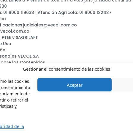
ia: Lunes a Viernes de 8:00 am, a 4:00 pm, jornada continua
800
a: 01 8000 119633 | Atención Agrícola: 01 8000 122437
.co
ificaciones.judiciales@vecol.com.co
@vecol.com.co
 PTEE y SAGRILAFT
e Uso
ión
rsonales VECOL S.A
sobre los Contenidos
ca
Gestionar el consentimiento de las cookies
omo las cookies
Aceptar
 consentimiento
mportamiento de
ir o retirar el
Vecol.oficial
VecolSA
VecolColombia
Vecols.a.
ísticas y
guridad de la