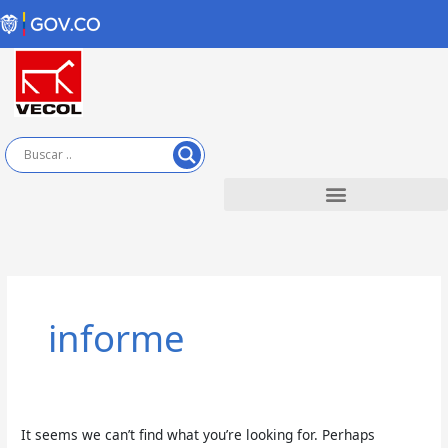
Skip
to
content
Search
for:
informe
It seems we can’t find what you’re looking for. Perhaps