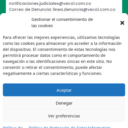
notificaciones.judiciales@vecol.com.co
Correo de Denuncia: linea.denuncia@vecol.com.co
Formulario para presentar denuncias PTEE y
Gestionar el consentimiento de
SAGRILAFT
las cookies
Política de Términos y Condiciones de Uso
Information Security Policy
Para ofrecer las mejores experiencias, utilizamos tecnologías
Política de Tratamiento de Datos Personales VECOL
como las cookies para almacenar y/o acceder a la información
S.A
del dispositivo. El consentimiento de estas tecnologías nos
Política de Derechos de Autor y Uso sobre los
permitirá procesar datos como el comportamiento de
Contenidos
navegación o las identificaciones únicas en este sitio. No
Política Editorial de la Sede Electrónica
consentir o retirar el consentimiento, puede afectar
Encuesta de usabilidad
negativamente a ciertas características y funciones.
Aceptar
Denegar
Ver preferencias
Política de
Política de Protección de Datos
Information