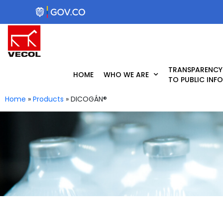
Skip
to
content
TRANSPARENCY
HOME
WHO WE ARE
TO PUBLIC INF
Home
»
Products
»
DICOGÁN®