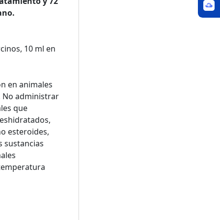
ratamiento y 72
ano.
cinos, 10 ml en
ón en animales
. No administrar
ales que
deshidratados,
o esteroides,
s sustancias
males
 temperatura