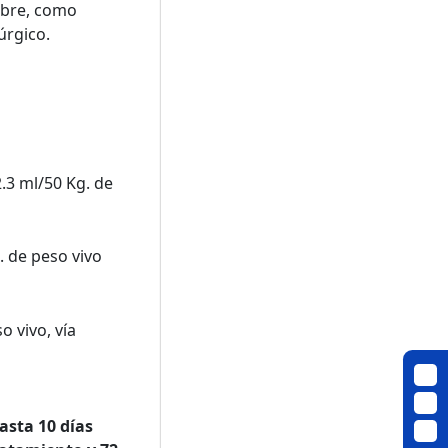
iebre, como
úrgico.
2.3 ml/50 Kg. de
. de peso vivo
o vivo, vía
sta 10 días