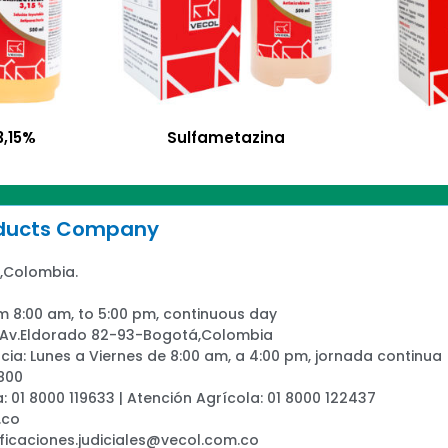
3,15%
Sulfametazina
oducts Company
,Colombia.
m 8:00 am, to 5:00 pm, continuous day
: Av.Eldorado 82-93-Bogotá,Colombia
ia: Lunes a Viernes de 8:00 am, a 4:00 pm, jornada continua
800
a: 01 8000 119633 | Atención Agrícola: 01 8000 122437
.co
ificaciones.judiciales@vecol.com.co