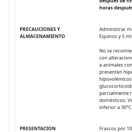
después de fi
horas después
PRECAUCIONES Y
Administrar má
ALMACENAMIENTO
Equinos y 5 ml
No se recomien
con alteracion
a animales con
presenten hipe
hipovolémicos 
glucocorticoid
parcialmente n
domésticos. V
inferior a 30°C
PRESENTACION
Frascos por 10