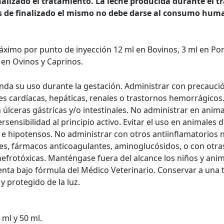
nalizado el tratamiento. La leche producida durante el t
 de finalizado el mismo no debe darse al consumo hum
ximo por punto de inyección 12 ml en Bovinos, 3 ml en Por
 en Ovinos y Caprinos.
da su uso durante la gestación. Administrar con precauci
es cardíacas, hepáticas, renales o trastornos hemorrágicos
 úlceras gástricas y/o intestinales. No administrar en anim
rsensibilidad al principio activo. Evitar el uso en animales 
e hipotensos. No administrar con otros antiinflamatorios n
es, fármacos anticoagulantes, aminoglucósidos, o con otra
efrotóxicas. Manténgase fuera del alcance los niños y ani
enta bajo fórmula del Médico Veterinario. Conservar a una
 y protegido de la luz.
 ml y 50 ml.