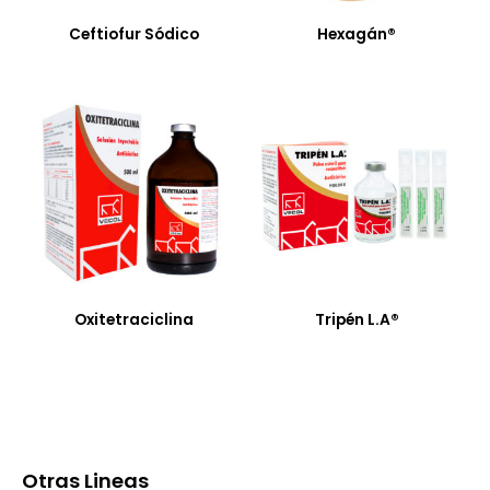
Ceftiofur Sódico
Hexagán®
Oxitetraciclina
Tripén L.A®
Otras Lineas