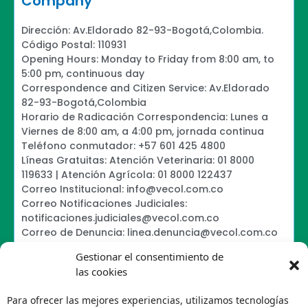
Company
Dirección: Av.Eldorado 82-93-Bogotá,Colombia.
Código Postal: 110931
Opening Hours: Monday to Friday from 8:00 am, to
5:00 pm, continuous day
Correspondence and Citizen Service: Av.Eldorado
82-93-Bogotá,Colombia
Horario de Radicación Correspondencia: Lunes a
Viernes de 8:00 am, a 4:00 pm, jornada continua
Teléfono conmutador: +57 601 425 4800
Líneas Gratuitas: Atención Veterinaria: 01 8000
119633 | Atención Agrícola: 01 8000 122437
Correo Institucional: info@vecol.com.co
Correo Notificaciones Judiciales:
notificaciones.judiciales@vecol.com.co
Correo de Denuncia: linea.denuncia@vecol.com.co
Formulario para presentar denuncias PTEE y
Gestionar el consentimiento de
SAGRILAFT
las cookies
Política de Términos y Condiciones de Uso
Information Security Policy
Para ofrecer las mejores experiencias, utilizamos tecnologías
Política de Tratamiento de Datos Personales VECOL