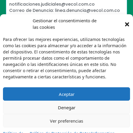
notificaciones.judiciales@vecol.com.co
Correo de Denuncia: linea.denuncia@vecol.com.co
Formulario para presentar denuncias PTEE y
Gestionar el consentimiento de
SAGRILAFT
las cookies
Política de Términos y Condiciones de Uso
Information Security Policy
Para ofrecer las mejores experiencias, utilizamos tecnologías
Política de Tratamiento de Datos Personales VECOL
como las cookies para almacenar y/o acceder a la información
S.A
del dispositivo. El consentimiento de estas tecnologías nos
Política de Derechos de Autor y Uso sobre los
permitirá procesar datos como el comportamiento de
Contenidos
navegación o las identificaciones únicas en este sitio. No
Política Editorial de la Sede Electrónica
consentir o retirar el consentimiento, puede afectar
Encuesta de usabilidad
negativamente a ciertas características y funciones.
Aceptar
Denegar
Ver preferencias