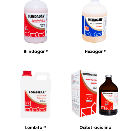
Blindagán®
Hexagán®
Lombifar®
Oxitetraciclina