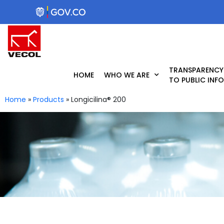
Skip
to
content
TRANSPARENCY
HOME
WHO WE ARE
TO PUBLIC INF
Home
»
Products
»
Longicilina® 200