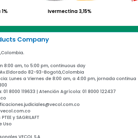
 1%
Ivermectina 3,15%
oducts Company
,Colombia.
m 8:00 am, to 5:00 pm, continuous day
: Av.Eldorado 82-93-Bogotá,Colombia
ia: Lunes a Viernes de 8:00 am, a 4:00 pm, jornada continua
800
a: 01 8000 119633 | Atención Agrícola: 01 8000 122437
.co
ificaciones.judiciales@vecol.com.co
@vecol.com.co
 PTEE y SAGRILAFT
e Uso
rsonales VECOL S.A