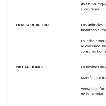
Aves:
50 mg/kg
subcutánea.
TIEMPO DE RETIRO
Los animales 
finalizado el tr
La leche produ
al consumo hu
consumo huma
PRECAUCIONES
En bovinos no a
Manténgase fuer
Venta bajo fór
de la luz solar.