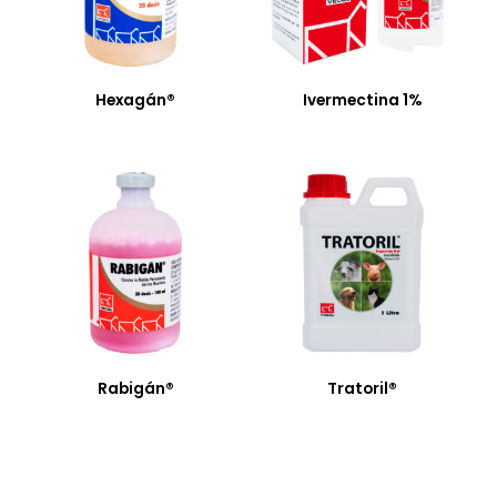
Hexagán®
Ivermectina 1%
Rabigán®
Tratoril®