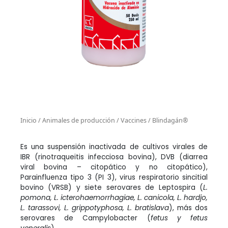
Inicio
/
Animales de producción
/
Vaccines
/ Blindagán®
Es una suspensión inactivada de cultivos virales de
IBR (rinotraqueitis infecciosa bovina), DVB (diarrea
viral bovina – citopático y no citopático),
Parainfluenza tipo 3 (PI 3), virus respiratorio sincitial
bovino (VRSB) y siete serovares de Leptospira (
L.
pomona, L. icterohaemorrhagiae, L. canicola, L. hardjo,
L. tarassovi, L. grippotyphosa, L. bratislava
), más dos
serovares de Campylobacter (
fetus y fetus