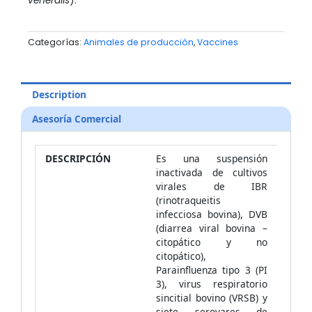
veneralis
).
Categorías:
Animales de producción
,
Vaccines
Description
Asesoría Comercial
DESCRIPCIÓN
Es una suspensión
inactivada de cultivos
virales de IBR
(rinotraqueitis
infecciosa bovina), DVB
(diarrea viral bovina –
citopático y no
citopático),
Parainfluenza tipo 3 (PI
3), virus respiratorio
sincitial bovino (VRSB) y
siete serovares de