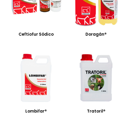
Ceftiofur Sódico
Doragán®
Lombifar®
Tratoril®