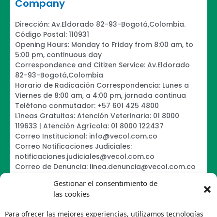
Company
Dirección: Av.Eldorado 82-93-Bogotá,Colombia.
Código Postal: 110931
Opening Hours: Monday to Friday from 8:00 am, to
5:00 pm, continuous day
Correspondence and Citizen Service: Av.Eldorado
82-93-Bogotá,Colombia
Horario de Radicación Correspondencia: Lunes a
Viernes de 8:00 am, a 4:00 pm, jornada continua
Teléfono conmutador: +57 601 425 4800
Líneas Gratuitas: Atención Veterinaria: 01 8000
119633 | Atención Agrícola: 01 8000 122437
Correo Institucional: info@vecol.com.co
Correo Notificaciones Judiciales:
notificaciones.judiciales@vecol.com.co
Correo de Denuncia: linea.denuncia@vecol.com.co
Formulario para presentar denuncias PTEE y
Gestionar el consentimiento de
SAGRILAFT
las cookies
Política de Términos y Condiciones de Uso
Information Security Policy
Para ofrecer las mejores experiencias, utilizamos tecnologías