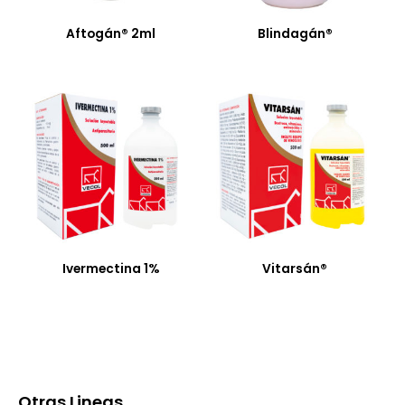
Aftogán® 2ml
Blindagán®
Ivermectina 1%
Vitarsán®
Otras Lineas