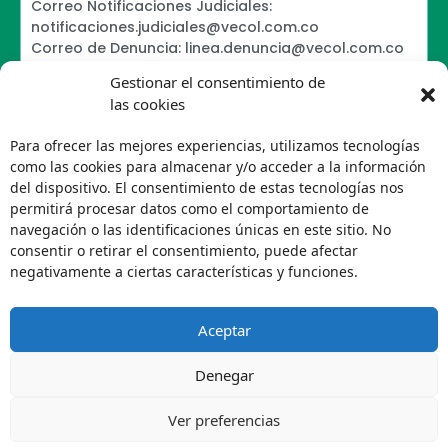
Correo Notificaciones Judiciales:
notificaciones.judiciales@vecol.com.co
Correo de Denuncia: linea.denuncia@vecol.com.co
Formulario para presentar denuncias PTEE y
Gestionar el consentimiento de
SAGRILAFT
las cookies
Política de Términos y Condiciones de Uso
Information Security Policy
Para ofrecer las mejores experiencias, utilizamos tecnologías
Política de Tratamiento de Datos Personales VECOL
como las cookies para almacenar y/o acceder a la información
S.A
del dispositivo. El consentimiento de estas tecnologías nos
Política de Derechos de Autor y Uso sobre los
permitirá procesar datos como el comportamiento de
Contenidos
navegación o las identificaciones únicas en este sitio. No
Política Editorial de la Sede Electrónica
consentir o retirar el consentimiento, puede afectar
Encuesta de usabilidad
negativamente a ciertas características y funciones.
Aceptar
Denegar
Ver preferencias