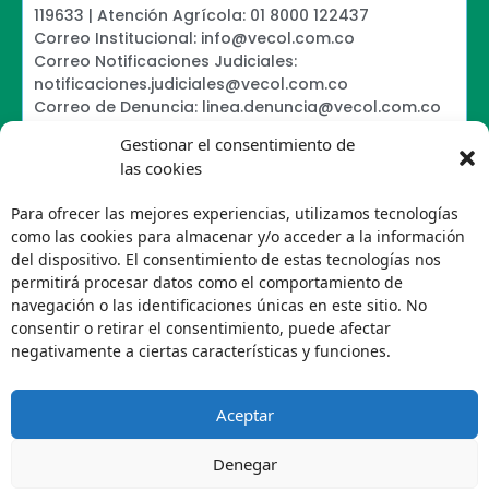
119633 | Atención Agrícola: 01 8000 122437
Correo Institucional: info@vecol.com.co
Correo Notificaciones Judiciales:
notificaciones.judiciales@vecol.com.co
Correo de Denuncia: linea.denuncia@vecol.com.co
Formulario para presentar denuncias PTEE y
Gestionar el consentimiento de
SAGRILAFT
las cookies
Política de Términos y Condiciones de Uso
Information Security Policy
Para ofrecer las mejores experiencias, utilizamos tecnologías
Política de Tratamiento de Datos Personales VECOL
como las cookies para almacenar y/o acceder a la información
S.A
del dispositivo. El consentimiento de estas tecnologías nos
Política de Derechos de Autor y Uso sobre los
permitirá procesar datos como el comportamiento de
Contenidos
navegación o las identificaciones únicas en este sitio. No
Política Editorial de la Sede Electrónica
consentir o retirar el consentimiento, puede afectar
Encuesta de usabilidad
negativamente a ciertas características y funciones.
Aceptar
Denegar