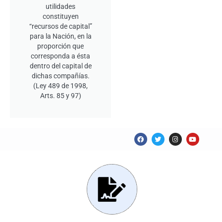
utilidades
constituyen
“recursos de capital”
para la Nación, en la
proporción que
corresponda a ésta
dentro del capital de
dichas compañías.
(Ley 489 de 1998,
Arts. 85 y 97)
F
T
I
Y
a
w
n
o
c
i
s
u
e
t
t
t
b
t
a
u
o
e
g
b
o
r
r
e
k
a
m