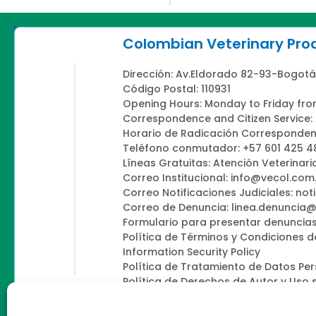
Colombian Veterinary Pr
Dirección: Av.Eldorado 82-93-Bogotá
Código Postal: 110931
Opening Hours: Monday to Friday fro
Correspondence and Citizen Service
Horario de Radicación Correspondenc
Teléfono conmutador: +57 601 425 4
Líneas Gratuitas: Atención Veterinari
Correo Institucional: info@vecol.com
Correo Notificaciones Judiciales: not
Correo de Denuncia: linea.denuncia
Formulario para presentar denuncias
Política de Términos y Condiciones d
Information Security Policy
Política de Tratamiento de Datos Pe
Política de Derechos de Autor y Uso 
Política Editorial de la Sede Electróni
Encuesta de usabilidad