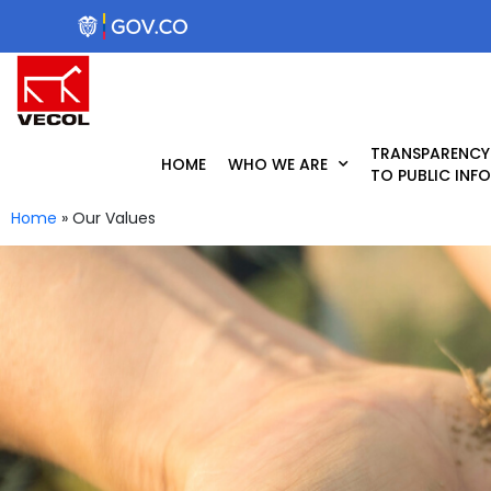
Skip
to
content
TRANSPARENCY
HOME
WHO WE ARE
TO PUBLIC INF
Home
»
Our Values