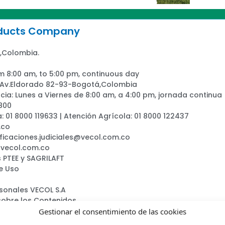
oducts Company
,Colombia.
m 8:00 am, to 5:00 pm, continuous day
: Av.Eldorado 82-93-Bogotá,Colombia
ia: Lunes a Viernes de 8:00 am, a 4:00 pm, jornada continua
800
a: 01 8000 119633 | Atención Agrícola: 01 8000 122437
.co
ificaciones.judiciales@vecol.com.co
@vecol.com.co
 PTEE y SAGRILAFT
e Uso
rsonales VECOL S.A
sobre los Contenidos
ca
Gestionar el consentimiento de las cookies