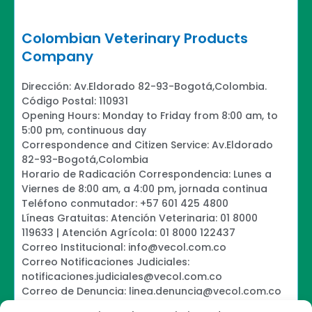
m
Colombian Veterinary Products
Company
Dirección: Av.Eldorado 82-93-Bogotá,Colombia.
Código Postal: 110931
Opening Hours: Monday to Friday from 8:00 am, to
5:00 pm, continuous day
Correspondence and Citizen Service: Av.Eldorado
82-93-Bogotá,Colombia
Horario de Radicación Correspondencia: Lunes a
Viernes de 8:00 am, a 4:00 pm, jornada continua
Teléfono conmutador: +57 601 425 4800
Líneas Gratuitas: Atención Veterinaria: 01 8000
119633 | Atención Agrícola: 01 8000 122437
Correo Institucional: info@vecol.com.co
Correo Notificaciones Judiciales:
notificaciones.judiciales@vecol.com.co
Correo de Denuncia: linea.denuncia@vecol.com.co
Formulario para presentar denuncias PTEE y