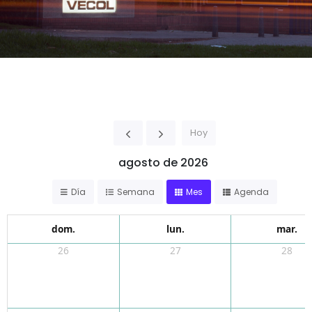
Hoy
agosto de 2026
Día
Semana
Mes
Agenda
dom.
lun.
mar.
26
27
28