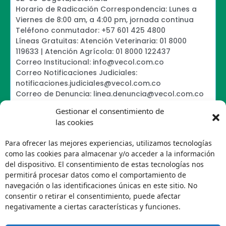
Horario de Radicación Correspondencia: Lunes a
Viernes de 8:00 am, a 4:00 pm, jornada continua
Teléfono conmutador: +57 601 425 4800
Líneas Gratuitas: Atención Veterinaria: 01 8000
119633 | Atención Agrícola: 01 8000 122437
Correo Institucional: info@vecol.com.co
Correo Notificaciones Judiciales:
notificaciones.judiciales@vecol.com.co
Correo de Denuncia: linea.denuncia@vecol.com.co
Formulario para presentar denuncias PTEE y
Gestionar el consentimiento de
SAGRILAFT
las cookies
Política de Términos y Condiciones de Uso
Information Security Policy
Para ofrecer las mejores experiencias, utilizamos tecnologías
Política de Tratamiento de Datos Personales VECOL
como las cookies para almacenar y/o acceder a la información
S.A
del dispositivo. El consentimiento de estas tecnologías nos
Política de Derechos de Autor y Uso sobre los
permitirá procesar datos como el comportamiento de
Contenidos
navegación o las identificaciones únicas en este sitio. No
Política Editorial de la Sede Electrónica
consentir o retirar el consentimiento, puede afectar
Encuesta de usabilidad
negativamente a ciertas características y funciones.